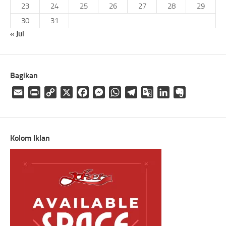
23
24
25
26
27
28
29
30
31
« Jul
Bagikan
Email
Print
Copy
X
Facebook
Messenger
WhatsApp
Telegram
Google
LinkedIn
Evernote
Link
Translate
Kolom Iklan