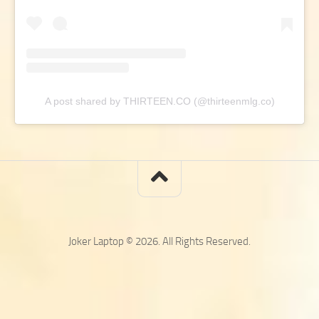
A post shared by THIRTEEN.CO (@thirteenmlg.co)
Joker Laptop © 2026. All Rights Reserved.