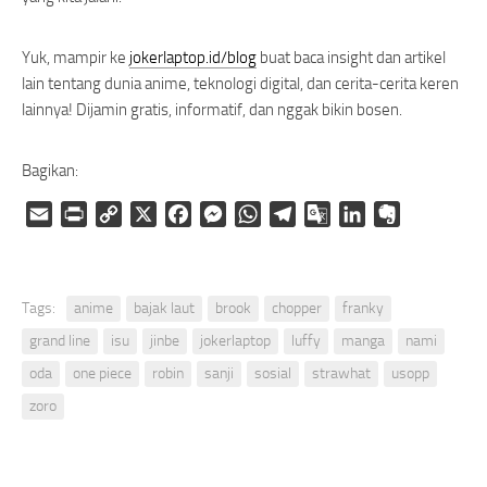
Yuk, mampir ke
jokerlaptop.id/blog
buat baca insight dan artikel
lain tentang dunia anime, teknologi digital, dan cerita-cerita keren
lainnya! Dijamin gratis, informatif, dan nggak bikin bosen.
Bagikan:
Email
Print
Copy
X
Facebook
Messenger
WhatsApp
Telegram
Google
LinkedIn
Evernote
Link
Translate
Tags:
anime
bajak laut
brook
chopper
franky
grand line
isu
jinbe
jokerlaptop
luffy
manga
nami
oda
one piece
robin
sanji
sosial
strawhat
usopp
zoro