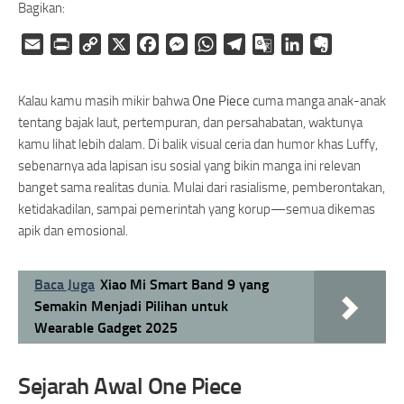
Bagikan:
Email
Print
Copy
X
Facebook
Messenger
WhatsApp
Telegram
Google
LinkedIn
Evernote
Link
Translate
Kalau kamu masih mikir bahwa
One Piece
cuma manga anak-anak
tentang bajak laut, pertempuran, dan persahabatan, waktunya
kamu lihat lebih dalam. Di balik visual ceria dan humor khas Luffy,
sebenarnya ada lapisan isu sosial yang bikin manga ini relevan
banget sama realitas dunia. Mulai dari rasialisme, pemberontakan,
ketidakadilan, sampai pemerintah yang korup—semua dikemas
apik dan emosional.
Baca Juga
Xiao Mi Smart Band 9 yang
Semakin Menjadi Pilihan untuk
Wearable Gadget 2025
Sejarah Awal One Piece