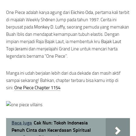
One Piece adalah karya agung dari
Eiichiro Oda
, pertama kali terbit
di majalah Weekly Shōnen Jump pada tahun 1997. Cerita ini
berpusat pada
Monkey D. Luffy
, seorang pemuda yang memakan
Buah Iblis dan mendapat kemampuan tubuh elastis. Dengan
impian menjadi Raja Bajak Laut, ia membentuk kru
Bajak Laut
Topi Jerami
dan menjelajahi Grand Line untuk mencari harta
legendaris bernama “One Piece”.
Manga ini udah berjalan lebih dari dua dekade dan masih aktif
sampai sekarang! Bahkan, chapter terbaru bisa kamu intip di
sini:
One Piece Chapter 1154
Baca Juga
Cak Nun: Tokoh Indonesia
Penuh Cinta dan Kecerdasan Spiritual