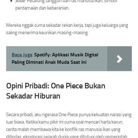
Jinbe:
Petarung tangguh dari ras manusia ikan, simbol
perdamaian dan keberanian.
Mereka nggak cuma sekadar rekan kerja, tapi juga keluarga yang
saling menerima keunikan masing-masing.
Baca Juga
Spotify: Aplikasi Musik Digital
Paling Diminati Anak Muda Saat Ini
Opini Pribadi: One Piece Bukan
Sekadar Hiburan
Secara pribadi, aku ngerasa One Piece punya kekuatan narasi yang
luar biasa. Ketika kamu pikir ini cuma soal mencari harta karun,
cerita malah membawa kita ke konflik ras manusia ikan yang
ditindas, eksplorasi sejarah dunia yang ditutupi oleh pemerintah,