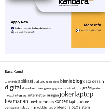
Kata Kunci
blog
bisnis
aplikasi
data
desain
ai
audiens
Android
biaya
audio
digital
grafis
download
fitur
gratis
dukungan
engagement
evaluasi
jokerlaptop
internet
jaringan
integrasi
inovasi
iso
keamanan
konten
laptop
kinerja
online
komunitas
sistem
profesional
produktivitas
SEO
pemasaran
platform