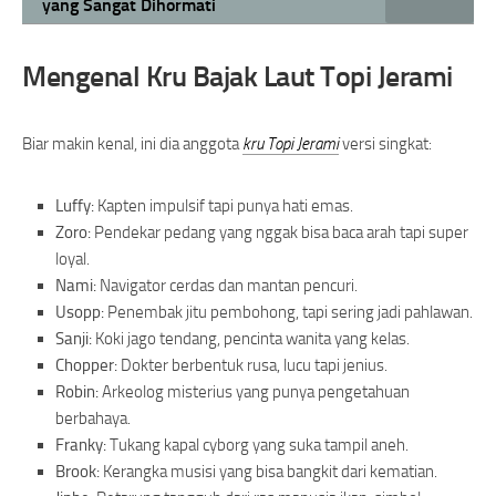
yang Sangat Dihormati
Mengenal Kru Bajak Laut Topi Jerami
Biar makin kenal, ini dia anggota
kru Topi Jerami
versi singkat:
Luffy:
Kapten impulsif tapi punya hati emas.
Zoro:
Pendekar pedang yang nggak bisa baca arah tapi super
loyal.
Nami:
Navigator cerdas dan mantan pencuri.
Usopp:
Penembak jitu pembohong, tapi sering jadi pahlawan.
Sanji:
Koki jago tendang, pencinta wanita yang kelas.
Chopper:
Dokter berbentuk rusa, lucu tapi jenius.
Robin:
Arkeolog misterius yang punya pengetahuan
berbahaya.
Franky:
Tukang kapal cyborg yang suka tampil aneh.
Brook:
Kerangka musisi yang bisa bangkit dari kematian.