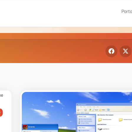
Porto
De
Gr
We
I
We
II
0