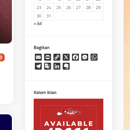
23
24
25
26
27
28
29
30
31
« Jul
Bagikan
Email
Print
Copy
X
Facebook
Messenger
WhatsApp
0
Link
Telegram
Google
LinkedIn
Evernote
Translate
Kolom Iklan