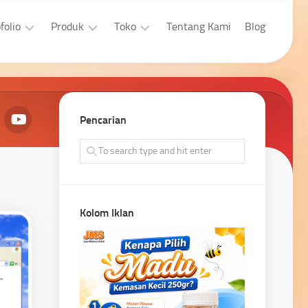
folio
Produk
Toko
Tentang Kami
Blog
sain
Aplikasi
Laptop
afis
Developer
Properti
bsite
Pencarian
Aplikasi
Pengingkatan
bsite
Penjualan
Kolom Iklan