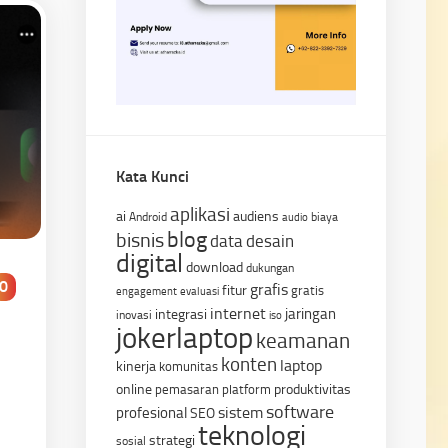
Kata Kunci
aplikasi
ai
audiens
Android
biaya
audio
blog
bisnis
data
desain
digital
download
dukungan
0
grafis
fitur
gratis
engagement
evaluasi
internet
jaringan
integrasi
inovasi
iso
jokerlaptop
keamanan
konten
laptop
kinerja
komunitas
online
produktivitas
pemasaran
platform
software
sistem
profesional
SEO
teknologi
strategi
sosial