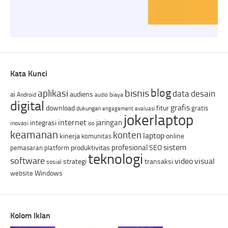
Kata Kunci
blog
bisnis
aplikasi
data
desain
ai
audiens
Android
biaya
audio
digital
grafis
download
fitur
gratis
dukungan
engagement
evaluasi
jokerlaptop
internet
jaringan
integrasi
inovasi
iso
keamanan
konten
laptop
kinerja
online
komunitas
sistem
profesional
produktivitas
SEO
pemasaran
platform
teknologi
software
video
visual
strategi
transaksi
sosial
Windows
website
Kolom Iklan