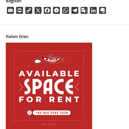
Bagikan
Email
Print
Copy
X
Facebook
Messenger
WhatsApp
Telegram
Google
LinkedIn
Evernote
Link
Translate
Kolom Iklan