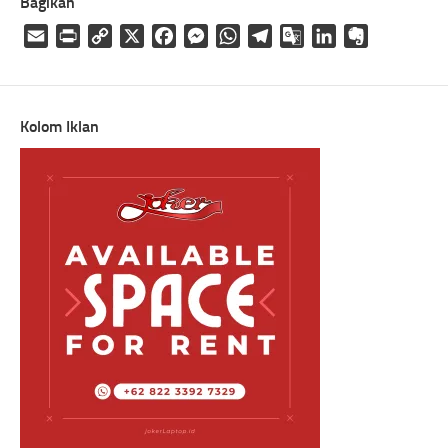
Bagikan
Email
Print
Copy
X
Facebook
Messenger
WhatsApp
Telegram
Google
LinkedIn
Evernote
Link
Translate
Kolom Iklan