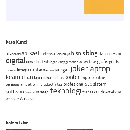
Kata Kunci
blog
bisnis
aplikasi
data
desain
ai
audiens
Android
biaya
audio
digital
grafis
download
fitur
gratis
dukungan
engagement
evaluasi
jokerlaptop
internet
jaringan
integrasi
inovasi
iso
keamanan
konten
laptop
kinerja
online
komunitas
sistem
profesional
produktivitas
SEO
pemasaran
platform
teknologi
software
video
visual
strategi
transaksi
sosial
Windows
website
Kolom Iklan