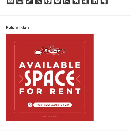
Email
Print
Copy
X
Facebook
Messenger
WhatsApp
Telegram
Google
LinkedIn
Evernote
Link
Translate
Kolom Iklan