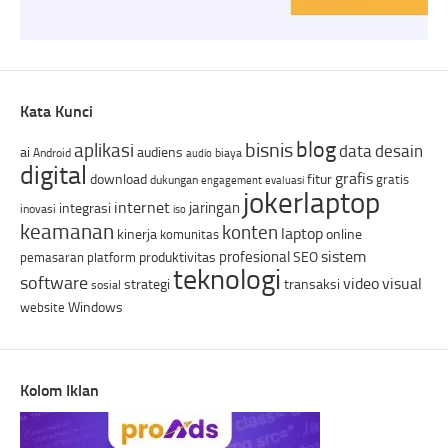
Kata Kunci
blog
bisnis
aplikasi
data
desain
ai
audiens
Android
biaya
audio
digital
grafis
download
fitur
gratis
dukungan
engagement
evaluasi
jokerlaptop
internet
jaringan
integrasi
inovasi
iso
keamanan
konten
laptop
kinerja
online
komunitas
sistem
profesional
produktivitas
SEO
pemasaran
platform
teknologi
software
video
visual
strategi
transaksi
sosial
Windows
website
Kolom Iklan