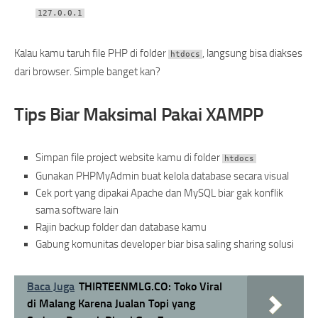
127.0.0.1
Kalau kamu taruh file PHP di folder
, langsung bisa diakses
htdocs
dari browser. Simple banget kan?
Tips Biar Maksimal Pakai XAMPP
Simpan file project website kamu di folder
htdocs
Gunakan PHPMyAdmin buat kelola database secara visual
Cek port yang dipakai Apache dan MySQL biar gak konflik
sama software lain
Rajin backup folder dan database kamu
Gabung komunitas developer biar bisa saling sharing solusi
Baca Juga
THIRTEENMLG.CO: Toko Viral
di Malang Karena Jualan Topi yang