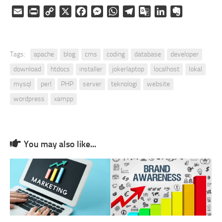
Email
Print
Copy
X
Facebook
Messenger
WhatsApp
Telegram
Google
LinkedIn
Evernote
Link
Translate
Tags:
apache
blog
cms
coding
database
developer
download
htdocs
installer
jokerlaptop
localhost
lokal
mysql
perl
PHP
server
teknologi
website
wordpress
xampp
You may also like...