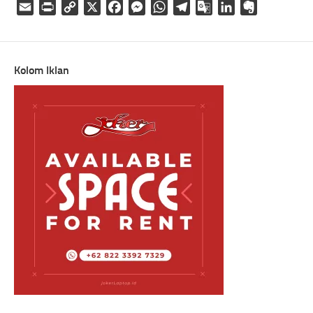
Email
Print
Copy
X
Facebook
Messenger
WhatsApp
Telegram
Google
LinkedIn
Evernote
Link
Translate
Kolom Iklan