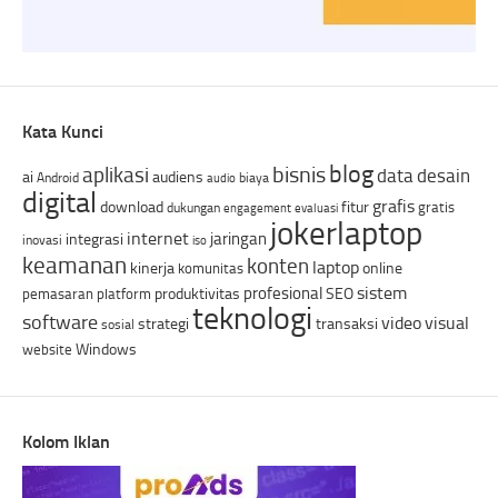
Kata Kunci
blog
bisnis
aplikasi
data
desain
ai
audiens
Android
biaya
audio
digital
grafis
download
fitur
gratis
dukungan
engagement
evaluasi
jokerlaptop
internet
jaringan
integrasi
inovasi
iso
keamanan
konten
laptop
kinerja
online
komunitas
sistem
profesional
produktivitas
SEO
pemasaran
platform
teknologi
software
video
visual
strategi
transaksi
sosial
Windows
website
Kolom Iklan