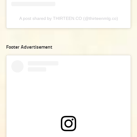
A post shared by THIRTEEN.CO (@thirteenmlg.co)
Footer Advertisement