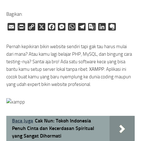
Bagikan:
Email
Print
Copy
X
Facebook
Messenger
WhatsApp
Telegram
Google
LinkedIn
Evernote
Link
Translate
Pernah kepikiran bikin website sendiri tapi gak tau harus mulai
dari mana? Atau kamu lagi belajar PHP, MySQL, dan bingung cara
testing-nya? Santai aja bro! Ada satu software kece yang bisa
bantu kamu setup server lokal tanpa ribet:
XAMPP
. Aplikasi ini
cocok buat kamu yang baru nyemplung ke dunia coding maupun
yang udah expert bikin website profesional.
Baca Juga
Cak Nun: Tokoh Indonesia
Penuh Cinta dan Kecerdasan Spiritual
yang Sangat Dihormati