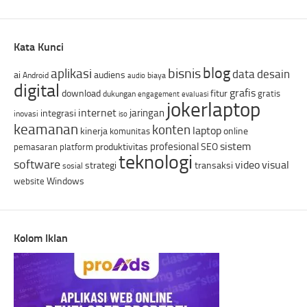
Kata Kunci
blog
bisnis
aplikasi
data
desain
ai
audiens
Android
biaya
audio
digital
grafis
download
fitur
gratis
dukungan
engagement
evaluasi
jokerlaptop
internet
jaringan
integrasi
inovasi
iso
keamanan
konten
laptop
kinerja
online
komunitas
sistem
profesional
produktivitas
SEO
pemasaran
platform
teknologi
software
video
visual
strategi
transaksi
sosial
Windows
website
Kolom Iklan