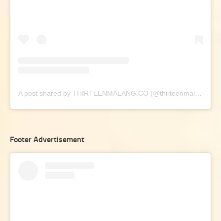
A post shared by THIRTEENMALANG.CO (@thirteenmalang.co)
Footer Advertisement