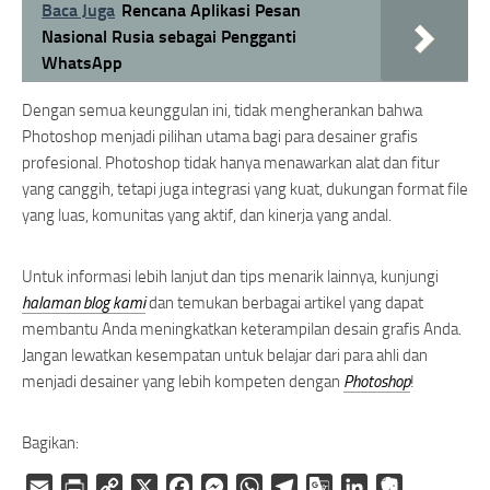
Baca Juga
Rencana Aplikasi Pesan
Nasional Rusia sebagai Pengganti
WhatsApp
Dengan semua keunggulan ini, tidak mengherankan bahwa
Photoshop menjadi pilihan utama bagi para desainer grafis
profesional. Photoshop tidak hanya menawarkan alat dan fitur
yang canggih, tetapi juga integrasi yang kuat, dukungan format file
yang luas, komunitas yang aktif, dan kinerja yang andal.
Untuk informasi lebih lanjut dan tips menarik lainnya, kunjungi
halaman blog kami
dan temukan berbagai artikel yang dapat
membantu Anda meningkatkan keterampilan desain grafis Anda.
Jangan lewatkan kesempatan untuk belajar dari para ahli dan
menjadi desainer yang lebih kompeten dengan
Photoshop
!
Bagikan:
Email
Print
Copy
X
Facebook
Messenger
WhatsApp
Telegram
Google
LinkedIn
Evernote