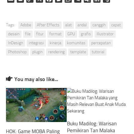
Link
Translate
Tags:
Adobe
After Effects
alat
andal
canggih
cepat
desain
file
fitur
format
GPU
grafis
Illustrator
InDesign
integrasi
kinerja
komunitas
percepatan
Photoshop
plugin
rendering
template
tutorial
You may also like...
Buku Madilog: Warisan
Pemikiran Tan Malaka
HOK: Game MOBA Paling