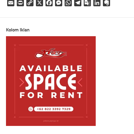
Email
Print
Copy
X
Facebook
Messenger
WhatsApp
Telegram
Google
LinkedIn
Evernote
Link
Translate
Kolom Iklan