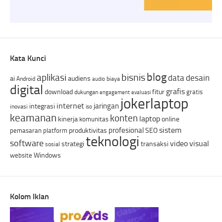
Kata Kunci
blog
bisnis
aplikasi
data
desain
ai
audiens
Android
biaya
audio
digital
grafis
download
fitur
gratis
dukungan
engagement
evaluasi
jokerlaptop
internet
jaringan
integrasi
inovasi
iso
keamanan
konten
laptop
kinerja
online
komunitas
sistem
profesional
produktivitas
SEO
pemasaran
platform
teknologi
software
video
visual
strategi
transaksi
sosial
Windows
website
Kolom Iklan