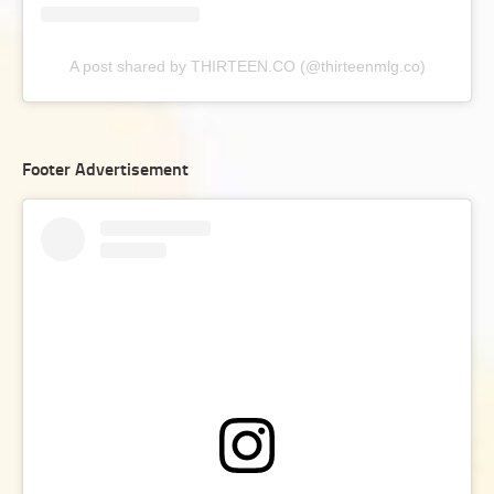
A post shared by THIRTEEN.CO (@thirteenmlg.co)
Footer Advertisement