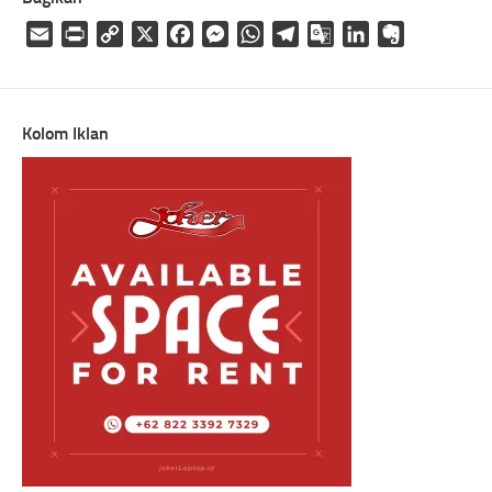
Email
Print
Copy
X
Facebook
Messenger
WhatsApp
Telegram
Google
LinkedIn
Evernote
Link
Translate
Kolom Iklan