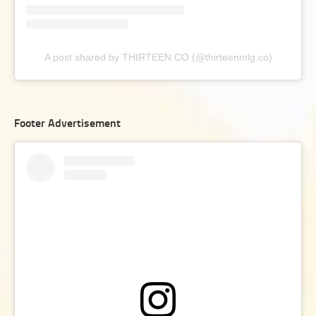
A post shared by THIRTEEN.CO (@thirteenmlg.co)
Footer Advertisement