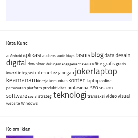
Kata Kunci
blog
bisnis
aplikasi
data
desain
ai
audiens
Android
biaya
audio
digital
grafis
download
fitur
gratis
dukungan
engagement
evaluasi
jokerlaptop
internet
jaringan
integrasi
inovasi
iso
keamanan
konten
laptop
kinerja
online
komunitas
sistem
profesional
produktivitas
SEO
pemasaran
platform
teknologi
software
video
visual
strategi
transaksi
sosial
Windows
website
Kolom Iklan