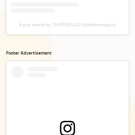
A post shared by THIRTEEN.CO (@thirteenmlg.co)
Footer Advertisement