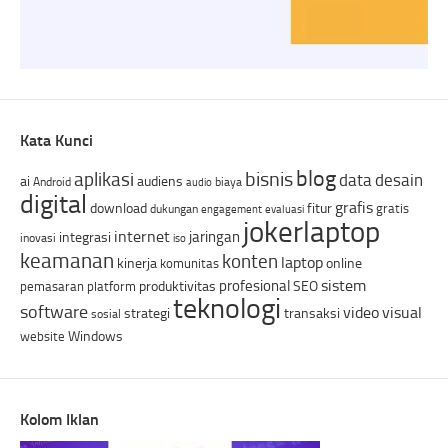
Kata Kunci
blog
bisnis
aplikasi
data
desain
ai
audiens
Android
biaya
audio
digital
grafis
download
fitur
gratis
dukungan
engagement
evaluasi
jokerlaptop
internet
jaringan
integrasi
inovasi
iso
keamanan
konten
laptop
kinerja
online
komunitas
sistem
profesional
produktivitas
SEO
pemasaran
platform
teknologi
software
video
visual
strategi
transaksi
sosial
Windows
website
Kolom Iklan