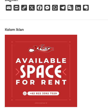
Email
Print
Copy
X
Facebook
Messenger
WhatsApp
Telegram
Google
LinkedIn
Evernote
Link
Translate
Kolom Iklan