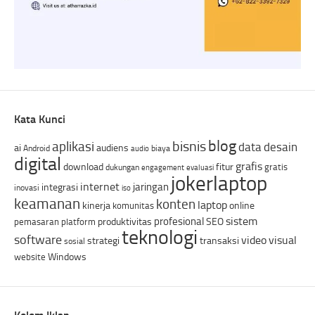
Kata Kunci
blog
bisnis
aplikasi
data
desain
ai
audiens
Android
biaya
audio
digital
grafis
download
fitur
gratis
dukungan
engagement
evaluasi
jokerlaptop
internet
jaringan
integrasi
inovasi
iso
keamanan
konten
laptop
kinerja
online
komunitas
sistem
profesional
produktivitas
SEO
pemasaran
platform
teknologi
software
video
visual
strategi
transaksi
sosial
Windows
website