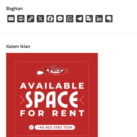
Bagikan
Email
Print
Copy
X
Facebook
Messenger
WhatsApp
Telegram
Google
LinkedIn
Evernote
Link
Translate
Kolom Iklan