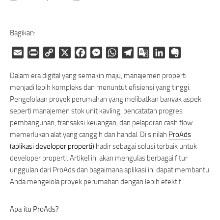
Bagikan:
Email
Print
Copy
X
Facebook
Messenger
WhatsApp
Telegram
Google
LinkedIn
Evernote
Link
Translate
Dalam era digital yang semakin maju, manajemen properti
menjadi lebih kompleks dan menuntut efisiensi yang tinggi.
Pengelolaan proyek perumahan yang melibatkan banyak aspek
seperti manajemen stok unit kavling, pencatatan progres
pembangunan, transaksi keuangan, dan pelaporan cash flow
memerlukan alat yang canggih dan handal. Di sinilah
ProAds
(aplikasi developer properti)
hadir sebagai solusi terbaik untuk
developer properti. Artikel ini akan mengulas berbagai fitur
unggulan dari ProAds dan bagaimana aplikasi ini dapat membantu
Anda mengelola proyek perumahan dengan lebih efektif.
Apa itu ProAds?