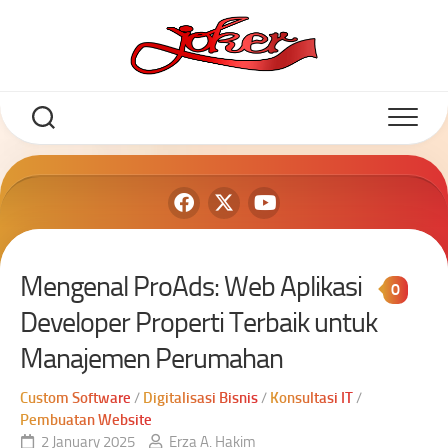
Mengenal ProAds: Web Aplikasi
0
Developer Properti Terbaik untuk
Manajemen Perumahan
Custom Software
/
Digitalisasi Bisnis
/
Konsultasi IT
/
Pembuatan Website
2 January 2025
Erza A. Hakim