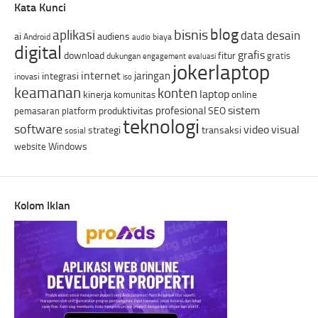
Kata Kunci
blog
bisnis
aplikasi
data
desain
ai
audiens
Android
biaya
audio
digital
grafis
download
fitur
gratis
dukungan
engagement
evaluasi
jokerlaptop
internet
jaringan
integrasi
inovasi
iso
keamanan
konten
laptop
kinerja
online
komunitas
sistem
profesional
produktivitas
SEO
pemasaran
platform
teknologi
software
video
visual
strategi
transaksi
sosial
Windows
website
Kolom Iklan