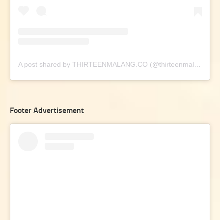
A post shared by THIRTEENMALANG.CO (@thirteenmalang.co)
Footer Advertisement