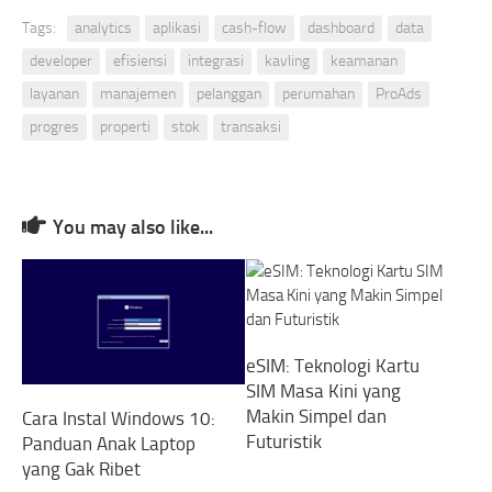
Tags:
analytics
aplikasi
cash-flow
dashboard
data
developer
efisiensi
integrasi
kavling
keamanan
layanan
manajemen
pelanggan
perumahan
ProAds
progres
properti
stok
transaksi
You may also like...
eSIM: Teknologi Kartu
SIM Masa Kini yang
Makin Simpel dan
Cara Instal Windows 10:
Futuristik
Panduan Anak Laptop
yang Gak Ribet