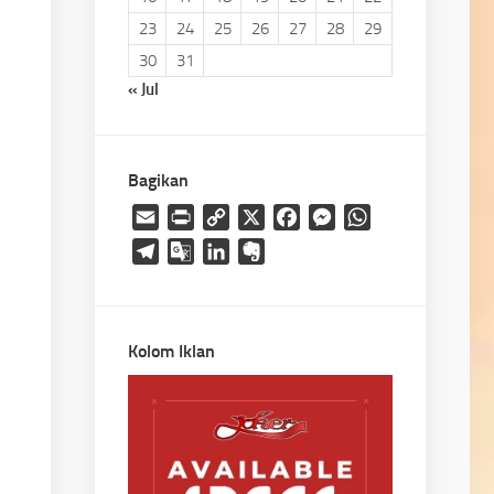
23
24
25
26
27
28
29
30
31
« Jul
Bagikan
Email
Print
Copy
X
Facebook
Messenger
WhatsApp
Link
Telegram
Google
LinkedIn
Evernote
Translate
Kolom Iklan