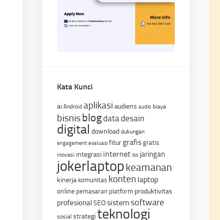
Kata Kunci
aplikasi
ai
audiens
Android
biaya
audio
blog
bisnis
data
desain
digital
download
dukungan
grafis
fitur
gratis
engagement
evaluasi
internet
jaringan
integrasi
inovasi
iso
jokerlaptop
keamanan
konten
laptop
kinerja
komunitas
online
produktivitas
pemasaran
platform
software
sistem
profesional
SEO
teknologi
strategi
sosial