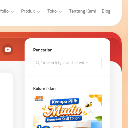
folio
Produk
Toko
Tentang Kami
Blog
sain
Aplikasi
Laptop
afis
Developer
Properti
bsite
Pencarian
Aplikasi
Pengingkatan
bsite
Penjualan
Kolom Iklan