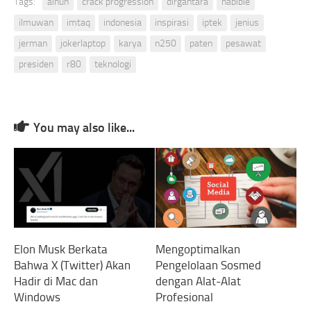
Tags:
ainun
crack progression
dirgantara
habibie
ilmuwan
imtaq
indonesia
inspirasi
iptek
jenius
jerman
jokerlaptop
karya
n250
paten
pesawat
presiden
r80
teknologi
You may also like...
Elon Musk Berkata
Mengoptimalkan
Bahwa X (Twitter) Akan
Pengelolaan Sosmed
Hadir di Mac dan
dengan Alat-Alat
Windows
Profesional