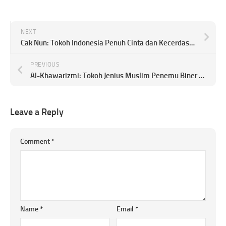
NEXT
Cak Nun: Tokoh Indonesia Penuh Cinta dan Kecerdasan Spiritual yang Sangat Dihormati
PREVIOUS
Al-Khawarizmi: Tokoh Jenius Muslim Penemu Biner dan Metode Aljabar
Leave a Reply
Comment
*
Name
*
Email
*