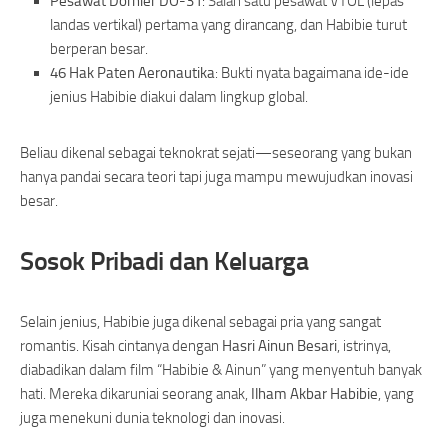
Pesawat Dornier DO-31
: Salah satu pesawat VTOL (lepas
landas vertikal) pertama yang dirancang, dan Habibie turut
berperan besar.
46 Hak Paten Aeronautika
: Bukti nyata bagaimana ide-ide
jenius Habibie diakui dalam lingkup global.
Beliau dikenal sebagai teknokrat sejati—seseorang yang bukan
hanya pandai secara teori tapi juga mampu mewujudkan inovasi
besar.
Sosok Pribadi dan Keluarga
Selain jenius, Habibie juga dikenal sebagai pria yang sangat
romantis. Kisah cintanya dengan
Hasri Ainun Besari
, istrinya,
diabadikan dalam film “Habibie & Ainun” yang menyentuh banyak
hati. Mereka dikaruniai seorang anak,
Ilham Akbar Habibie
, yang
juga menekuni dunia teknologi dan inovasi.