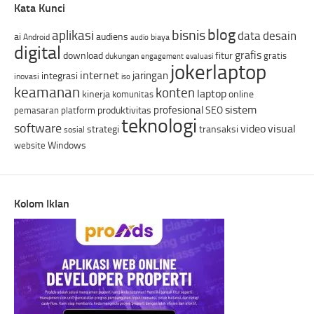
Kata Kunci
blog
bisnis
aplikasi
data
desain
ai
audiens
Android
biaya
audio
digital
grafis
download
fitur
gratis
dukungan
engagement
evaluasi
jokerlaptop
internet
jaringan
integrasi
inovasi
iso
keamanan
konten
laptop
kinerja
online
komunitas
sistem
profesional
produktivitas
SEO
pemasaran
platform
teknologi
software
video
visual
strategi
transaksi
sosial
Windows
website
Kolom Iklan