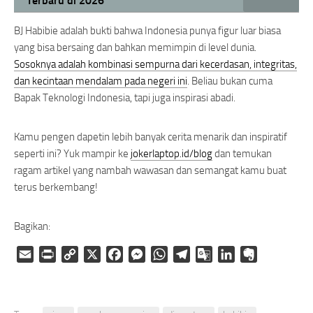
Terbaru di 2026
BJ Habibie adalah bukti bahwa Indonesia punya figur luar biasa
yang bisa bersaing dan bahkan memimpin di level dunia.
Sosoknya adalah kombinasi sempurna dari kecerdasan, integritas,
dan kecintaan mendalam pada negeri ini
. Beliau bukan cuma
Bapak Teknologi Indonesia, tapi juga inspirasi abadi.
Kamu pengen dapetin lebih banyak cerita menarik dan inspiratif
seperti ini? Yuk mampir ke
jokerlaptop.id/blog
dan temukan
ragam artikel yang nambah wawasan dan semangat kamu buat
terus berkembang!
Bagikan:
Email
Print
Copy
X
Facebook
Messenger
WhatsApp
Telegram
Google
LinkedIn
Evernote
Link
Translate