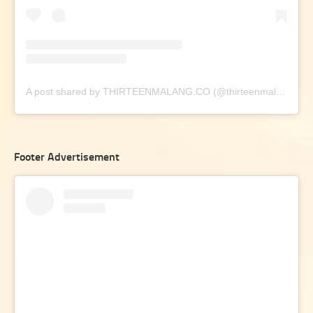
A post shared by THIRTEENMALANG.CO (@thirteenmalang.co)
Footer Advertisement