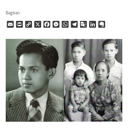
Bagikan:
Email
Print
Copy
X
Facebook
Messenger
WhatsApp
Telegram
Google
LinkedIn
Evernote
Link
Translate