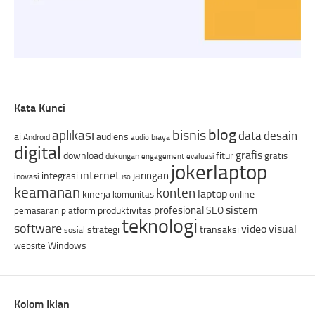
Kata Kunci
blog
bisnis
aplikasi
data
desain
ai
audiens
Android
biaya
audio
digital
grafis
download
fitur
gratis
dukungan
engagement
evaluasi
jokerlaptop
internet
jaringan
integrasi
inovasi
iso
keamanan
konten
laptop
kinerja
online
komunitas
sistem
profesional
produktivitas
SEO
pemasaran
platform
teknologi
software
video
visual
strategi
transaksi
sosial
Windows
website
Kolom Iklan