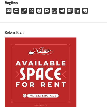
Bagikan
Email
Print
Copy
X
Facebook
Messenger
WhatsApp
Telegram
Google
LinkedIn
Evernote
Link
Translate
Kolom Iklan