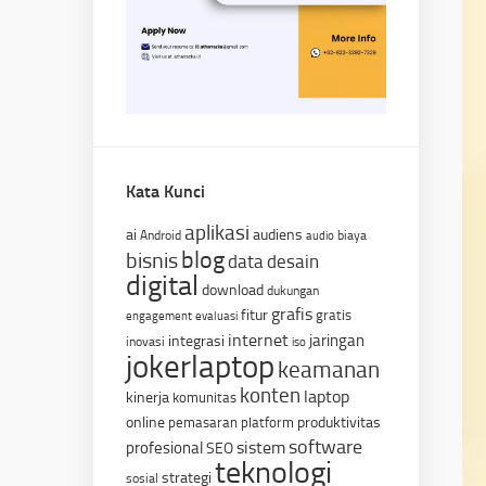
Kata Kunci
aplikasi
ai
audiens
Android
biaya
audio
blog
bisnis
data
desain
digital
download
dukungan
grafis
fitur
gratis
engagement
evaluasi
internet
jaringan
integrasi
inovasi
iso
jokerlaptop
keamanan
konten
laptop
kinerja
komunitas
online
produktivitas
pemasaran
platform
software
sistem
profesional
SEO
teknologi
strategi
sosial