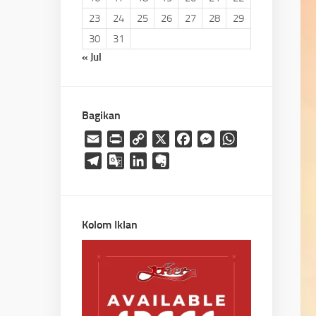
23
24
25
26
27
28
29
30
31
« Jul
Bagikan
Email
Print
Copy
X
Facebook
Messenger
WhatsApp
Link
Telegram
Google
LinkedIn
Evernote
Translate
Kolom Iklan