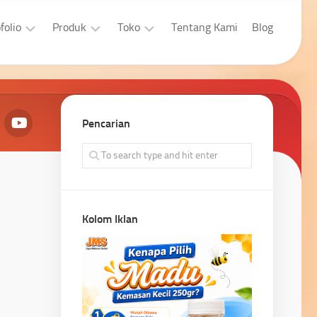
folio
Produk
Toko
Tentang Kami
Blog
sain
Aplikasi
Laptop
afis
Developer
Properti
bsite
Pencarian
Aplikasi
Pengingkatan
bsite
Penjualan
Kolom Iklan