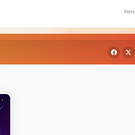
Porto
De
Gr
We
I
We
II