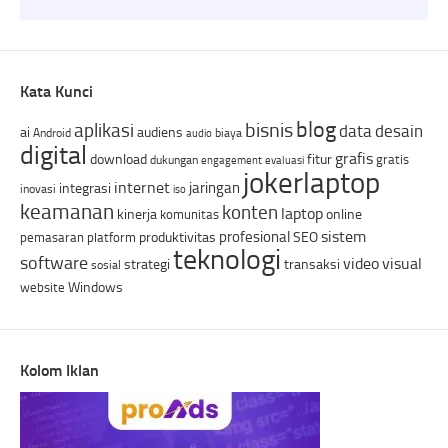
Kata Kunci
blog
bisnis
aplikasi
data
desain
ai
audiens
Android
biaya
audio
digital
grafis
download
fitur
gratis
dukungan
engagement
evaluasi
jokerlaptop
internet
jaringan
integrasi
inovasi
iso
keamanan
konten
laptop
kinerja
online
komunitas
sistem
profesional
produktivitas
SEO
pemasaran
platform
teknologi
software
video
visual
strategi
transaksi
sosial
Windows
website
Kolom Iklan