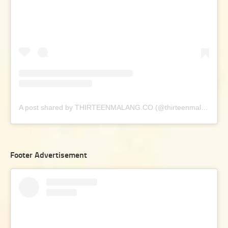
A post shared by THIRTEENMALANG.CO (@thirteenmalang.co)
Footer Advertisement