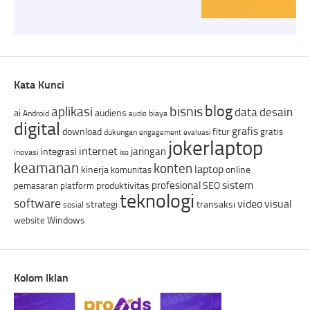
Kata Kunci
blog
bisnis
aplikasi
data
desain
ai
audiens
Android
biaya
audio
digital
grafis
download
fitur
gratis
dukungan
engagement
evaluasi
jokerlaptop
internet
jaringan
integrasi
inovasi
iso
keamanan
konten
laptop
kinerja
online
komunitas
sistem
profesional
produktivitas
SEO
pemasaran
platform
teknologi
software
video
visual
strategi
transaksi
sosial
Windows
website
Kolom Iklan