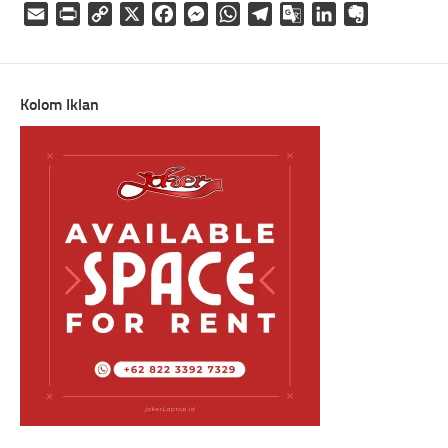
Email
Print
Copy
X
Facebook
Messenger
WhatsApp
Telegram
Google
LinkedIn
Evernote
Link
Translate
Kolom Iklan