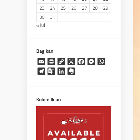
23
24
25
26
27
28
29
30
31
« Jul
Bagikan
Email
Print
Copy
X
Facebook
Messenger
WhatsApp
Link
Telegram
Google
LinkedIn
Evernote
Translate
Kolom Iklan