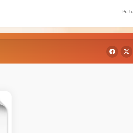
Porto
De
Gr
We
I
We
II