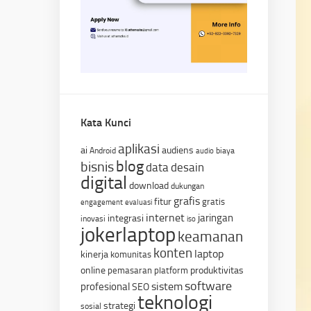
Kata Kunci
aplikasi
ai
audiens
Android
biaya
audio
blog
bisnis
data
desain
digital
download
dukungan
grafis
fitur
gratis
engagement
evaluasi
internet
jaringan
integrasi
inovasi
iso
jokerlaptop
keamanan
konten
laptop
kinerja
komunitas
online
produktivitas
pemasaran
platform
software
sistem
profesional
SEO
teknologi
strategi
sosial