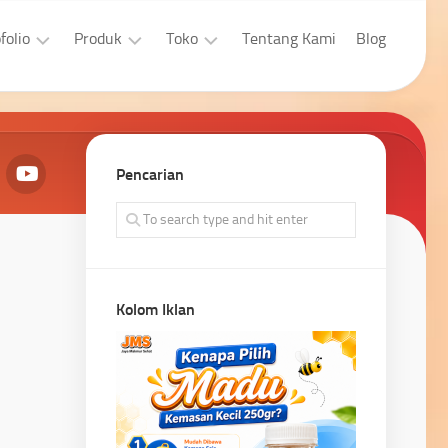
folio
Produk
Toko
Tentang Kami
Blog
sain
Aplikasi
Laptop
afis
Developer
Properti
bsite
Pencarian
Aplikasi
Pengingkatan
bsite
Penjualan
Kolom Iklan