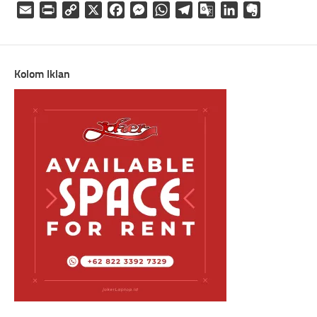
Email
Print
Copy
X
Facebook
Messenger
WhatsApp
Telegram
Google
LinkedIn
Evernote
Link
Translate
Kolom Iklan