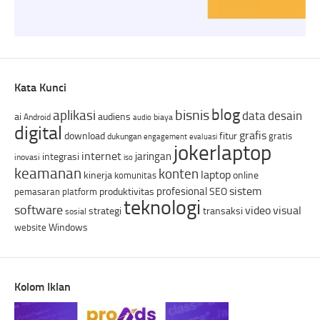
Kata Kunci
blog
bisnis
aplikasi
data
desain
ai
audiens
Android
biaya
audio
digital
grafis
download
fitur
gratis
dukungan
engagement
evaluasi
jokerlaptop
internet
jaringan
integrasi
inovasi
iso
keamanan
konten
laptop
kinerja
online
komunitas
sistem
profesional
produktivitas
SEO
pemasaran
platform
teknologi
software
video
visual
strategi
transaksi
sosial
Windows
website
Kolom Iklan