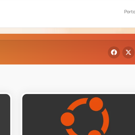
Porto
De
Gr
We
I
We
II