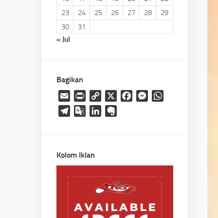
23
24
25
26
27
28
29
30
31
« Jul
Bagikan
Email
Print
Copy
X
Facebook
Messenger
WhatsApp
Link
Telegram
Google
LinkedIn
Evernote
Translate
Kolom Iklan