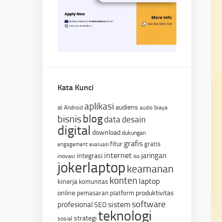
Kata Kunci
aplikasi
ai
audiens
Android
biaya
audio
blog
bisnis
data
desain
digital
download
dukungan
grafis
fitur
gratis
engagement
evaluasi
internet
jaringan
integrasi
inovasi
iso
jokerlaptop
keamanan
konten
laptop
kinerja
komunitas
online
produktivitas
pemasaran
platform
software
sistem
profesional
SEO
teknologi
strategi
sosial