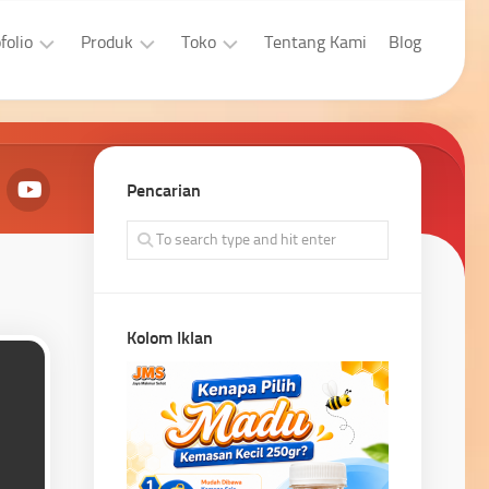
folio
Produk
Toko
Tentang Kami
Blog
sain
Aplikasi
Laptop
afis
Developer
Properti
bsite
Pencarian
Aplikasi
Pengingkatan
bsite
Penjualan
Kolom Iklan