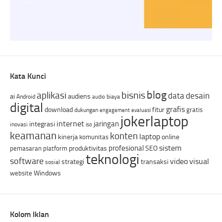
Kata Kunci
blog
bisnis
aplikasi
data
desain
ai
audiens
Android
biaya
audio
digital
grafis
download
fitur
gratis
dukungan
engagement
evaluasi
jokerlaptop
internet
jaringan
integrasi
inovasi
iso
keamanan
konten
laptop
kinerja
online
komunitas
sistem
profesional
produktivitas
SEO
pemasaran
platform
teknologi
software
video
visual
strategi
transaksi
sosial
Windows
website
Kolom Iklan