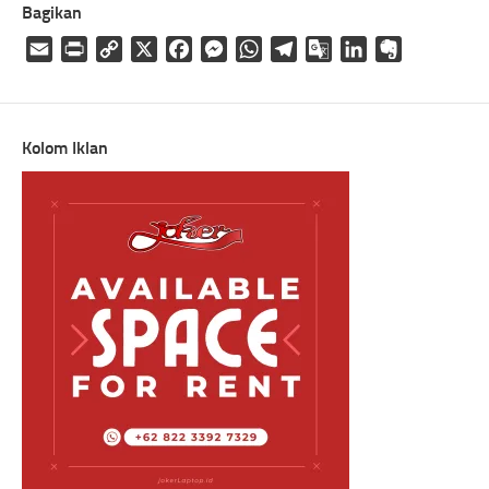
Bagikan
Email
Print
Copy
X
Facebook
Messenger
WhatsApp
Telegram
Google
LinkedIn
Evernote
Link
Translate
Kolom Iklan