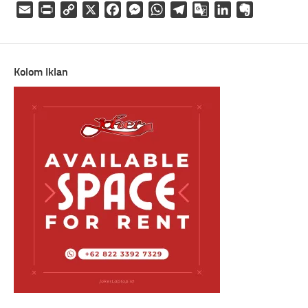
Email
Print
Copy
X
Facebook
Messenger
WhatsApp
Telegram
Google
LinkedIn
Evernote
Link
Translate
Kolom Iklan