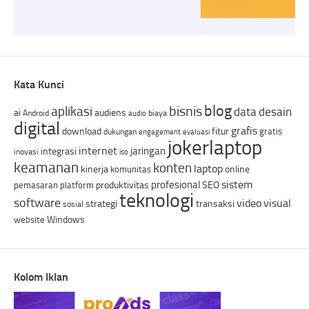
Kata Kunci
blog
bisnis
aplikasi
data
desain
ai
audiens
Android
biaya
audio
digital
grafis
download
fitur
gratis
dukungan
engagement
evaluasi
jokerlaptop
internet
jaringan
integrasi
inovasi
iso
keamanan
konten
laptop
kinerja
online
komunitas
sistem
profesional
produktivitas
SEO
pemasaran
platform
teknologi
software
video
visual
strategi
transaksi
sosial
Windows
website
Kolom Iklan