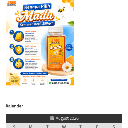
Kalender
August 2026
S
M
T
W
T
F
S