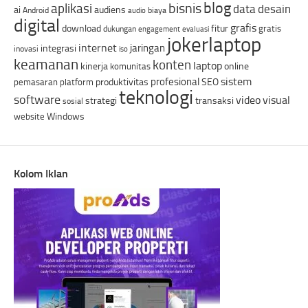
blog
bisnis
aplikasi
data
desain
ai
audiens
Android
biaya
audio
digital
grafis
download
fitur
gratis
dukungan
engagement
evaluasi
jokerlaptop
internet
jaringan
integrasi
inovasi
iso
keamanan
konten
laptop
kinerja
online
komunitas
sistem
profesional
produktivitas
SEO
pemasaran
platform
teknologi
software
video
visual
strategi
transaksi
sosial
Windows
website
Kolom Iklan