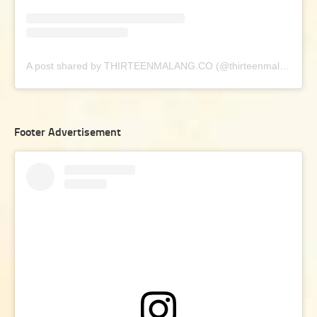
A post shared by THIRTEENMALANG.CO (@thirteenmalang.co)
Footer Advertisement