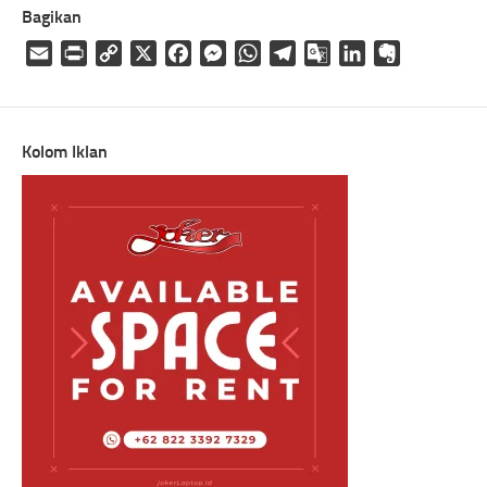
Bagikan
Email
Print
Copy
X
Facebook
Messenger
WhatsApp
Telegram
Google
LinkedIn
Evernote
Link
Translate
Kolom Iklan