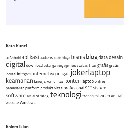
Kata Kunci
blog
bisnis
aplikasi
data
desain
ai
audiens
Android
biaya
audio
digital
grafis
download
fitur
gratis
dukungan
engagement
evaluasi
jokerlaptop
internet
jaringan
integrasi
inovasi
iso
keamanan
konten
laptop
kinerja
online
komunitas
sistem
profesional
produktivitas
SEO
pemasaran
platform
teknologi
software
video
visual
strategi
transaksi
sosial
Windows
website
Kolom Iklan