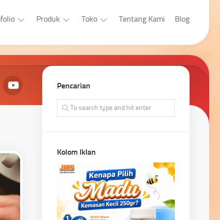
folio
Produk
Toko
Tentang Kami
Blog
sain
Aplikasi
Laptop
afis
Developer
Properti
bsite
Pencarian
Aplikasi
Pengingkatan
bsite
Penjualan
Kolom Iklan