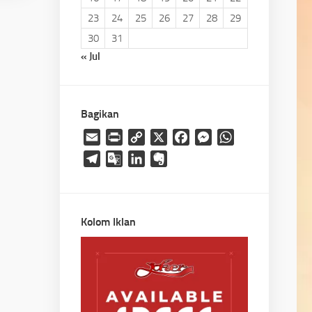
23
24
25
26
27
28
29
30
31
« Jul
Bagikan
Email
Print
Copy
X
Facebook
Messenger
WhatsApp
Link
Telegram
Google
LinkedIn
Evernote
Translate
Kolom Iklan