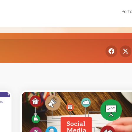
Porto
De
Gr
We
I
We
II