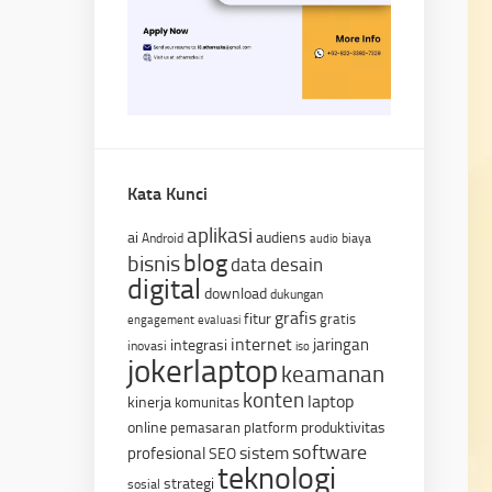
Kata Kunci
aplikasi
ai
audiens
Android
biaya
audio
blog
bisnis
data
desain
digital
download
dukungan
grafis
fitur
gratis
engagement
evaluasi
internet
jaringan
integrasi
inovasi
iso
jokerlaptop
keamanan
konten
laptop
kinerja
komunitas
online
produktivitas
pemasaran
platform
software
sistem
profesional
SEO
teknologi
strategi
sosial