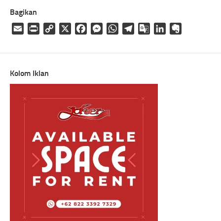
Bagikan
Email
Print
Copy
X
Facebook
Messenger
WhatsApp
Telegram
Google
LinkedIn
Evernote
Link
Translate
Kolom Iklan