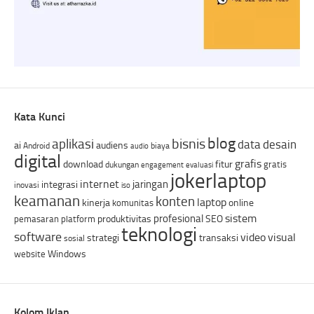
Kata Kunci
blog
bisnis
aplikasi
data
desain
ai
audiens
Android
biaya
audio
digital
grafis
download
fitur
gratis
dukungan
engagement
evaluasi
jokerlaptop
internet
jaringan
integrasi
inovasi
iso
keamanan
konten
laptop
kinerja
online
komunitas
sistem
profesional
produktivitas
SEO
pemasaran
platform
teknologi
software
video
visual
strategi
transaksi
sosial
Windows
website
Kolom Iklan