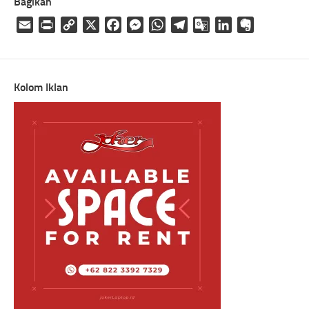
Bagikan
Email
Print
Copy
X
Facebook
Messenger
WhatsApp
Telegram
Google
LinkedIn
Evernote
Link
Translate
Kolom Iklan