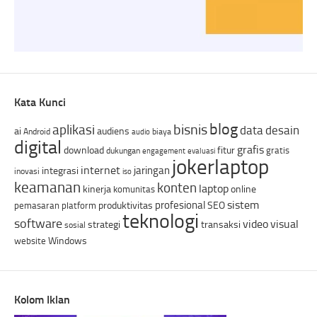
Kata Kunci
blog
bisnis
aplikasi
data
desain
ai
audiens
Android
biaya
audio
digital
grafis
download
fitur
gratis
dukungan
engagement
evaluasi
jokerlaptop
internet
jaringan
integrasi
inovasi
iso
keamanan
konten
laptop
kinerja
online
komunitas
sistem
profesional
produktivitas
SEO
pemasaran
platform
teknologi
software
video
visual
strategi
transaksi
sosial
Windows
website
Kolom Iklan