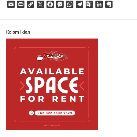
Email
Print
Copy
X
Facebook
Messenger
WhatsApp
Telegram
Google
LinkedIn
Evernote
Link
Translate
Kolom Iklan