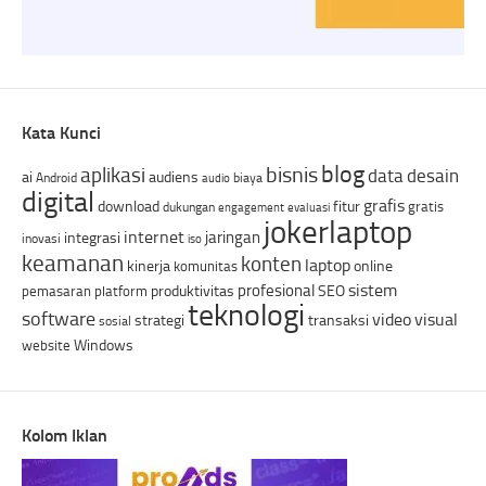
Kata Kunci
blog
bisnis
aplikasi
data
desain
ai
audiens
Android
biaya
audio
digital
grafis
download
fitur
gratis
dukungan
engagement
evaluasi
jokerlaptop
internet
jaringan
integrasi
inovasi
iso
keamanan
konten
laptop
kinerja
online
komunitas
sistem
profesional
produktivitas
SEO
pemasaran
platform
teknologi
software
video
visual
strategi
transaksi
sosial
Windows
website
Kolom Iklan