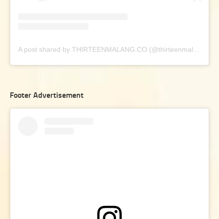
A post shared by THIRTEENMALANG.CO (@thirteenmalang.co)
Footer Advertisement