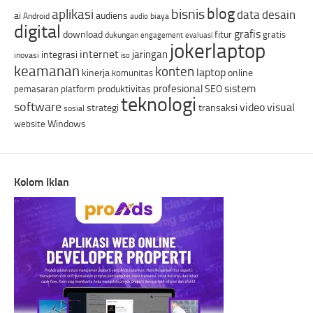
blog
bisnis
aplikasi
data
desain
ai
audiens
Android
biaya
audio
digital
grafis
download
fitur
gratis
dukungan
engagement
evaluasi
jokerlaptop
internet
jaringan
integrasi
inovasi
iso
keamanan
konten
laptop
kinerja
online
komunitas
sistem
profesional
produktivitas
SEO
pemasaran
platform
teknologi
software
video
visual
strategi
transaksi
sosial
Windows
website
Kolom Iklan