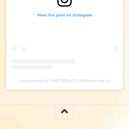
View this post on Instagram
A post shared by THIRTEEN.CO (@thirteenmlg.co)