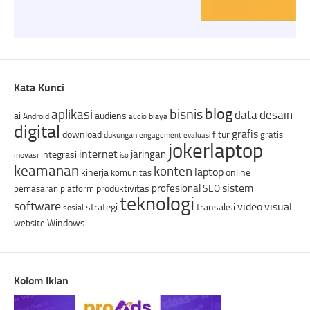
Kata Kunci
blog
bisnis
aplikasi
data
desain
ai
audiens
Android
biaya
audio
digital
grafis
download
fitur
gratis
dukungan
engagement
evaluasi
jokerlaptop
internet
jaringan
integrasi
inovasi
iso
keamanan
konten
laptop
kinerja
online
komunitas
sistem
profesional
produktivitas
SEO
pemasaran
platform
teknologi
software
video
visual
strategi
transaksi
sosial
Windows
website
Kolom Iklan