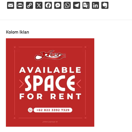
Email
Print
Copy
X
Facebook
Messenger
WhatsApp
Telegram
Google
LinkedIn
Evernote
Link
Translate
Kolom Iklan