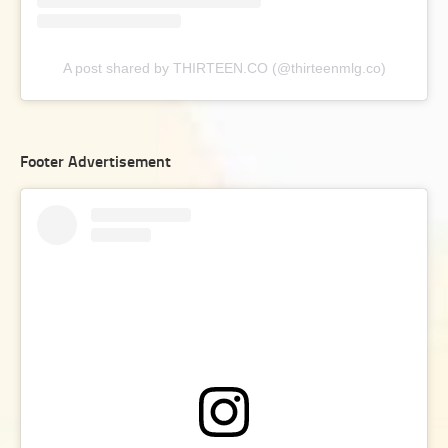
A post shared by THIRTEEN.CO (@thirteenmlg.co)
Footer Advertisement