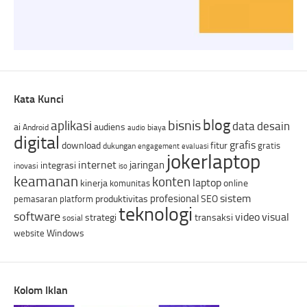
Kata Kunci
blog
bisnis
aplikasi
data
desain
ai
audiens
Android
biaya
audio
digital
grafis
download
fitur
gratis
dukungan
engagement
evaluasi
jokerlaptop
internet
jaringan
integrasi
inovasi
iso
keamanan
konten
laptop
kinerja
online
komunitas
sistem
profesional
produktivitas
SEO
pemasaran
platform
teknologi
software
video
visual
strategi
transaksi
sosial
Windows
website
Kolom Iklan