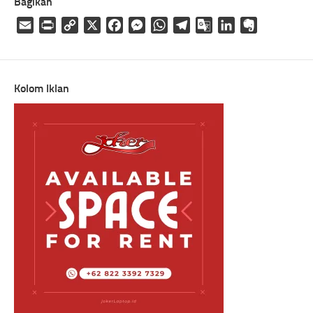
Bagikan
Email
Print
Copy
X
Facebook
Messenger
WhatsApp
Telegram
Google
LinkedIn
Evernote
Link
Translate
Kolom Iklan