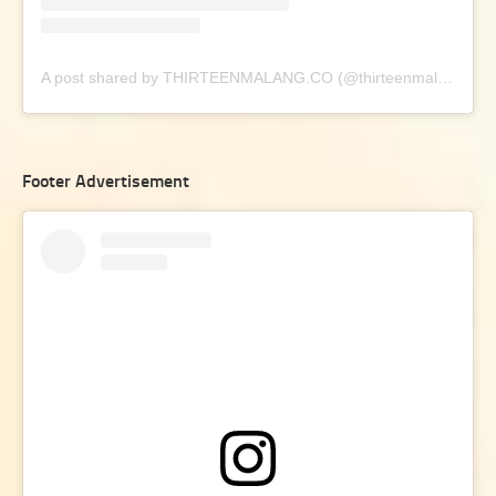
A post shared by THIRTEENMALANG.CO (@thirteenmalang.co)
Footer Advertisement