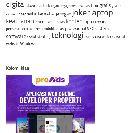
digital
grafis
download
fitur
gratis
dukungan
engagement
evaluasi
jokerlaptop
internet
jaringan
integrasi
inovasi
iso
keamanan
konten
laptop
kinerja
online
komunitas
sistem
profesional
produktivitas
SEO
pemasaran
platform
teknologi
software
video
visual
strategi
transaksi
sosial
Windows
website
Kolom Iklan