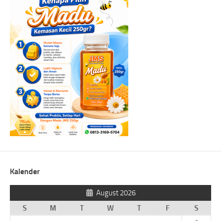
Kalender
August 2026
S
M
T
W
T
F
S