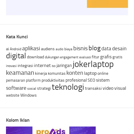
Kata Kunci
blog
bisnis
aplikasi
data
desain
ai
audiens
Android
biaya
audio
digital
grafis
download
fitur
gratis
dukungan
engagement
evaluasi
jokerlaptop
internet
jaringan
integrasi
inovasi
iso
keamanan
konten
laptop
kinerja
online
komunitas
sistem
profesional
produktivitas
SEO
pemasaran
platform
teknologi
software
video
visual
strategi
transaksi
sosial
Windows
website
Kolom Iklan