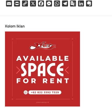
Email
Print
Copy
X
Facebook
Messenger
WhatsApp
Telegram
Google
LinkedIn
Evernote
Link
Translate
Kolom Iklan