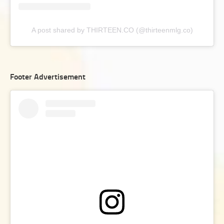
A post shared by THIRTEEN.CO (@thirteenmlg.co)
Footer Advertisement