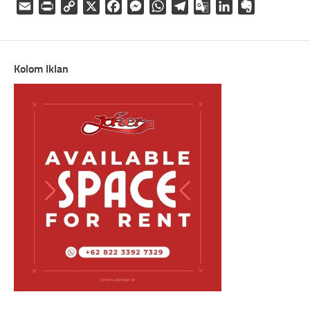
Email
Print
Copy
X
Facebook
Messenger
WhatsApp
Telegram
Google
LinkedIn
Evernote
Link
Translate
Kolom Iklan