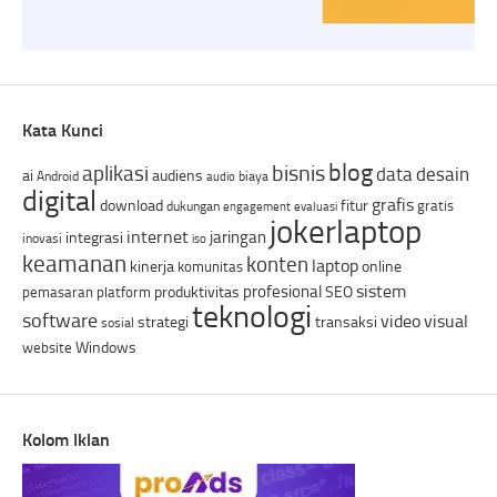
Kata Kunci
blog
bisnis
aplikasi
data
desain
ai
audiens
Android
biaya
audio
digital
grafis
download
fitur
gratis
dukungan
engagement
evaluasi
jokerlaptop
internet
jaringan
integrasi
inovasi
iso
keamanan
konten
laptop
kinerja
online
komunitas
sistem
profesional
produktivitas
SEO
pemasaran
platform
teknologi
software
video
visual
strategi
transaksi
sosial
Windows
website
Kolom Iklan