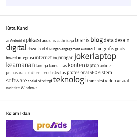
Kata Kunci
blog
bisnis
aplikasi
data
desain
ai
audiens
Android
biaya
audio
digital
grafis
download
fitur
gratis
dukungan
engagement
evaluasi
jokerlaptop
internet
jaringan
integrasi
inovasi
iso
keamanan
konten
laptop
kinerja
online
komunitas
sistem
profesional
produktivitas
SEO
pemasaran
platform
teknologi
software
video
visual
strategi
transaksi
sosial
Windows
website
Kolom Iklan