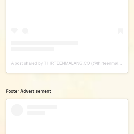
A post shared by THIRTEENMALANG.CO (@thirteenmalang.co)
Footer Advertisement