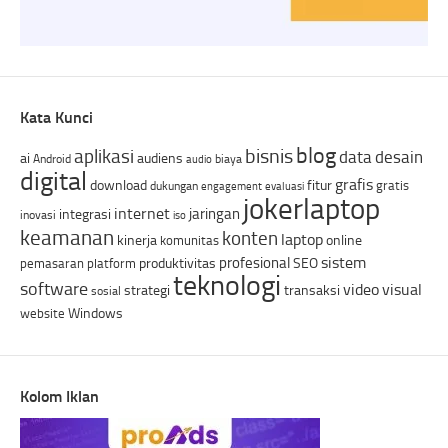
Kata Kunci
blog
bisnis
aplikasi
data
desain
ai
audiens
Android
biaya
audio
digital
grafis
download
fitur
gratis
dukungan
engagement
evaluasi
jokerlaptop
internet
jaringan
integrasi
inovasi
iso
keamanan
konten
laptop
kinerja
online
komunitas
sistem
profesional
produktivitas
SEO
pemasaran
platform
teknologi
software
video
visual
strategi
transaksi
sosial
Windows
website
Kolom Iklan