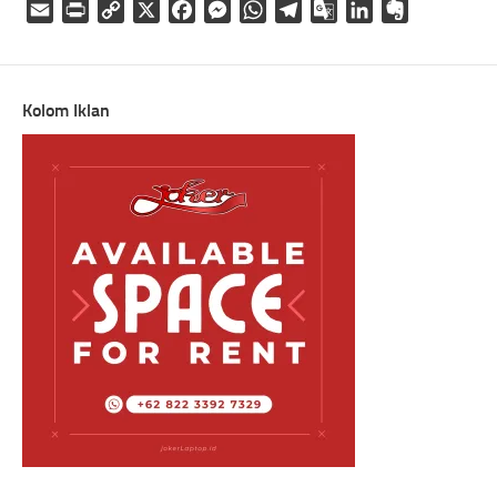
Email
Print
Copy
X
Facebook
Messenger
WhatsApp
Telegram
Google
LinkedIn
Evernote
Link
Translate
Kolom Iklan