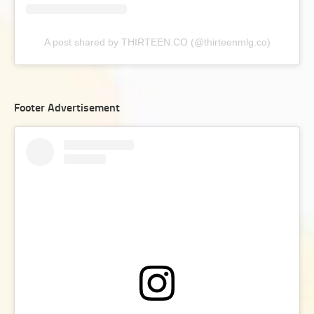
A post shared by THIRTEEN.CO (@thirteenmlg.co)
Footer Advertisement