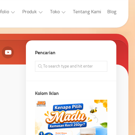
folio
Produk
Toko
Tentang Kami
Blog
sain
Aplikasi
Laptop
afis
Developer
Properti
bsite
Pencarian
Aplikasi
Pengingkatan
bsite
Penjualan
Kolom Iklan