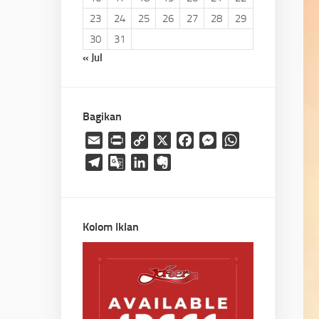
23
24
25
26
27
28
29
30
31
« Jul
Bagikan
Email
Print
Copy
X
Facebook
Messenger
WhatsApp
Link
Telegram
Google
LinkedIn
Evernote
Translate
Kolom Iklan