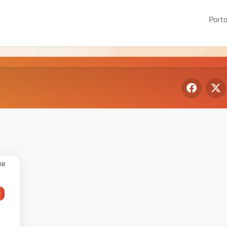
Porto
De
Gr
We
I
We
II
0