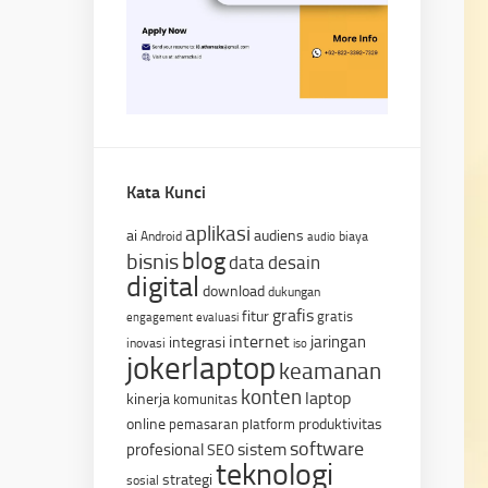
Kata Kunci
aplikasi
ai
audiens
Android
biaya
audio
blog
bisnis
data
desain
digital
download
dukungan
grafis
fitur
gratis
engagement
evaluasi
internet
jaringan
integrasi
inovasi
iso
jokerlaptop
keamanan
konten
laptop
kinerja
komunitas
online
produktivitas
pemasaran
platform
software
sistem
profesional
SEO
teknologi
strategi
sosial