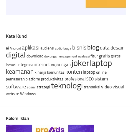
Kata Kunci
blog
bisnis
aplikasi
data
desain
ai
audiens
Android
biaya
audio
digital
grafis
download
fitur
gratis
dukungan
engagement
evaluasi
jokerlaptop
internet
jaringan
integrasi
inovasi
iso
keamanan
konten
laptop
kinerja
online
komunitas
sistem
profesional
produktivitas
SEO
pemasaran
platform
teknologi
software
video
visual
strategi
transaksi
sosial
Windows
website
Kolom Iklan