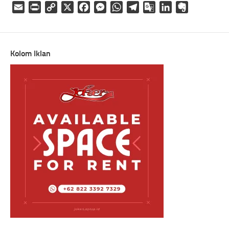
Email
Print
Copy
X
Facebook
Messenger
WhatsApp
Telegram
Google
LinkedIn
Evernote
Link
Translate
Kolom Iklan