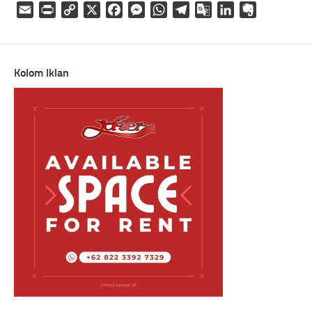
Email
Print
Copy
X
Facebook
Messenger
WhatsApp
Telegram
Google
LinkedIn
Evernote
Link
Translate
Kolom Iklan