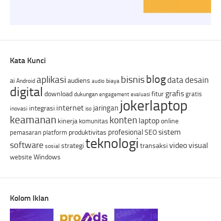
Kata Kunci
blog
bisnis
aplikasi
data
desain
ai
audiens
Android
biaya
audio
digital
grafis
download
fitur
gratis
dukungan
engagement
evaluasi
jokerlaptop
internet
jaringan
integrasi
inovasi
iso
keamanan
konten
laptop
kinerja
online
komunitas
sistem
profesional
produktivitas
SEO
pemasaran
platform
teknologi
software
video
visual
strategi
transaksi
sosial
Windows
website
Kolom Iklan