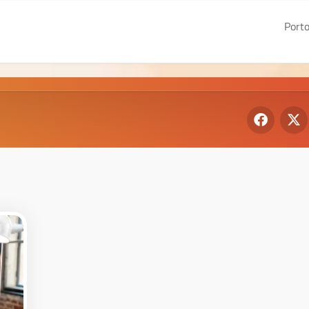
Porto
De
Gr
We
I
We
II