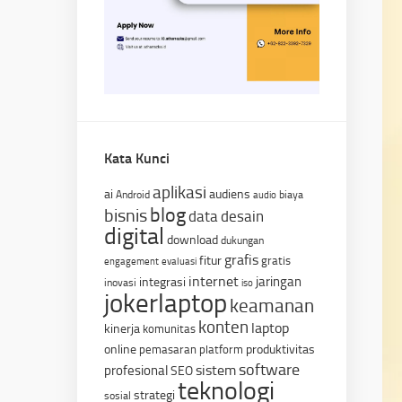
Kata Kunci
aplikasi
ai
audiens
Android
biaya
audio
blog
bisnis
data
desain
digital
download
dukungan
grafis
fitur
gratis
engagement
evaluasi
internet
jaringan
integrasi
inovasi
iso
jokerlaptop
keamanan
konten
laptop
kinerja
komunitas
online
produktivitas
pemasaran
platform
software
sistem
profesional
SEO
teknologi
strategi
sosial