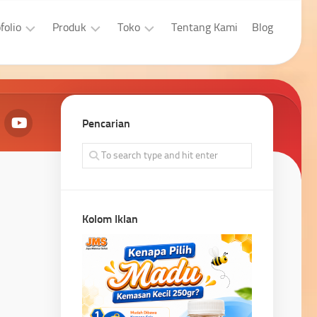
folio
Produk
Toko
Tentang Kami
Blog
sain
Aplikasi
Laptop
afis
Developer
Properti
bsite
Pencarian
Aplikasi
Pengingkatan
bsite
Penjualan
Kolom Iklan