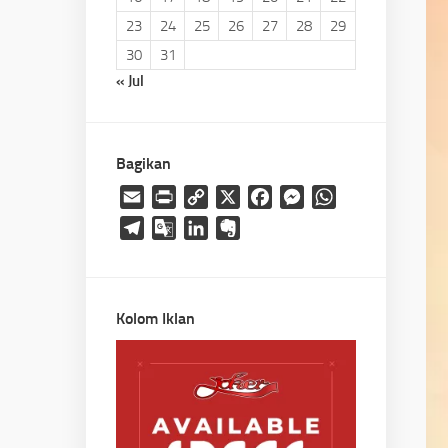
23
24
25
26
27
28
29
30
31
« Jul
Bagikan
Email
Print
Copy
X
Facebook
Messenger
WhatsApp
Link
Telegram
Google
LinkedIn
Evernote
Translate
Kolom Iklan