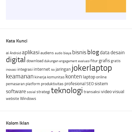
Kata Kunci
blog
bisnis
aplikasi
data
desain
ai
audiens
Android
biaya
audio
digital
grafis
download
fitur
gratis
dukungan
engagement
evaluasi
jokerlaptop
internet
jaringan
integrasi
inovasi
iso
keamanan
konten
laptop
kinerja
online
komunitas
sistem
profesional
produktivitas
SEO
pemasaran
platform
teknologi
software
video
visual
strategi
transaksi
sosial
Windows
website
Kolom Iklan