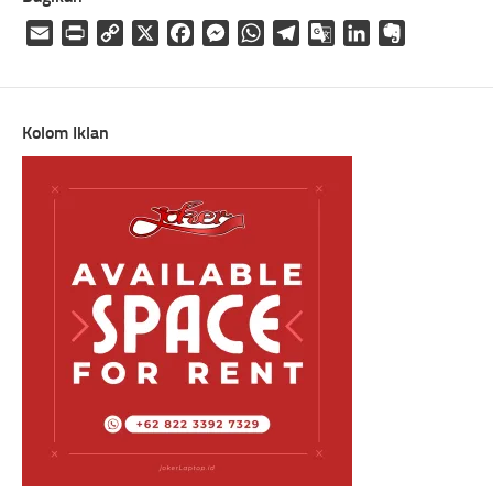
Email
Print
Copy
X
Facebook
Messenger
WhatsApp
Telegram
Google
LinkedIn
Evernote
Link
Translate
Kolom Iklan